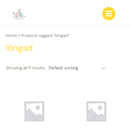
Skip
to
content
Main
Menu
Home
/ Products tagged “lõngad”
lõngad
Showing all 11 results