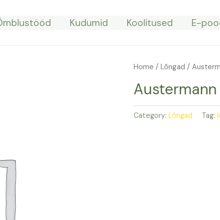
Õmblustööd
Kudumid
Koolitused
E-poo
Home
/
Lõngad
/ Auster
Austermann
Category:
Lõngad
Tag: