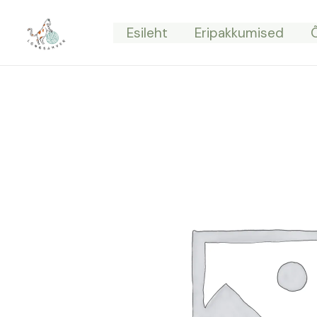
Skip
to
Esileht
Eripakkumised
content