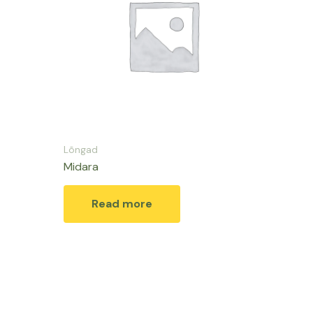
Lõngad
Midara
Read more