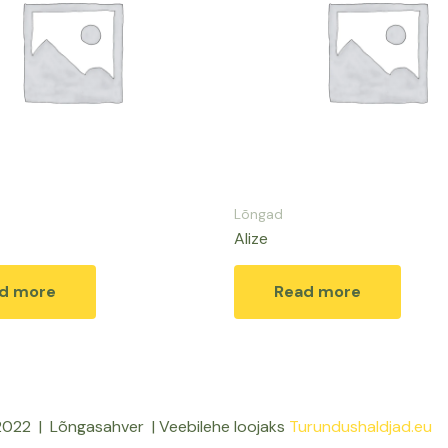
Lõngad
Alize
d more
Read more
022 | Lõngasahver | Veebilehe loojaks
Turundushaldjad.eu