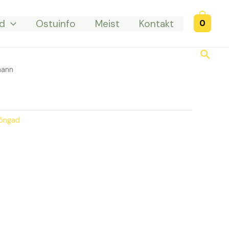
d
Ostuinfo
Meist
Kontakt
0
Searc
mann
lõngad