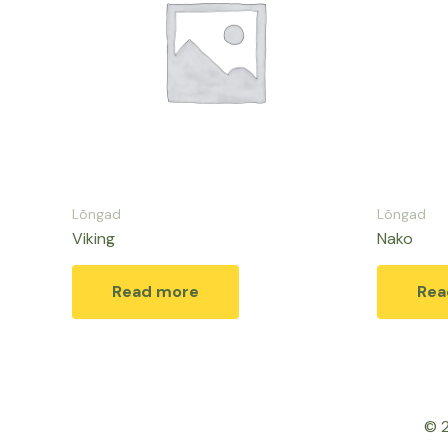
Lõngad
Lõngad
Viking
Nako
Read more
Rea
© 2