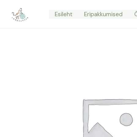
Skip
to
Esileht
Eripakkumised
content