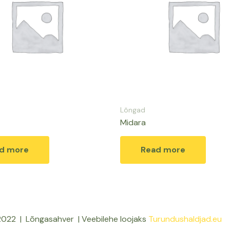
Lõngad
Midara
d more
Read more
022 | Lõngasahver | Veebilehe loojaks
Turundushaldjad.eu