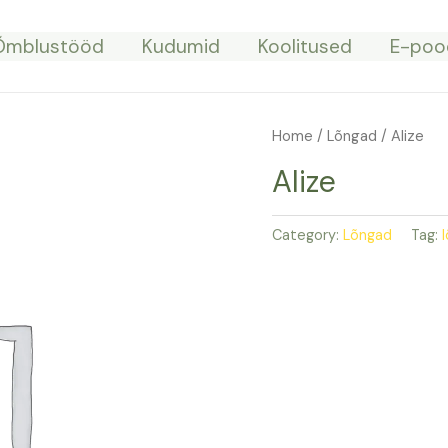
Õmblustööd
Kudumid
Koolitused
E-poo
Home
/
Lõngad
/ Alize
Alize
Category:
Lõngad
Tag: