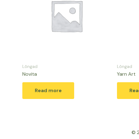
Lõngad
Lõngad
Novita
Yarn Art
Read more
Rea
© 2