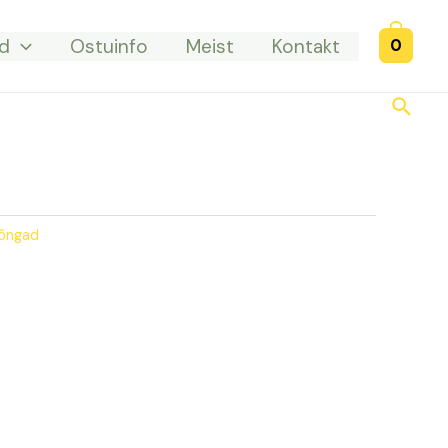
d
Ostuinfo
Meist
Kontakt
0
Searc
lõngad