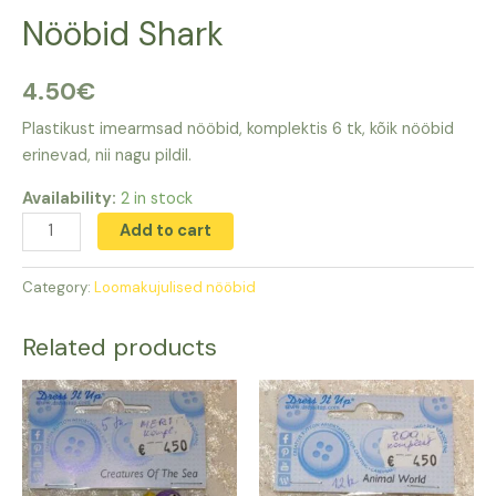
Nööbid Shark
4.50
€
Plastikust imearmsad nööbid, komplektis 6 tk, kõik nööbid
erinevad, nii nagu pildil.
Availability:
2 in stock
Nööbid
Add to cart
Shark
quantity
Category:
Loomakujulised nööbid
Related products