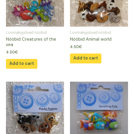
Loomakujulised nööbid
Loomakujulised nööbid
Nööbid Creatures of the
Nööbid Animal world
sea
4.50
€
4.50
€
Add to cart
Add to cart