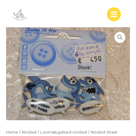
Skip
to
content
Main
Menu
Home
/
Nööbid
/
Loomakujulised nööbid
/ Nööbid Shark