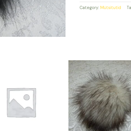
quantity
Category:
Mütsitutid
T