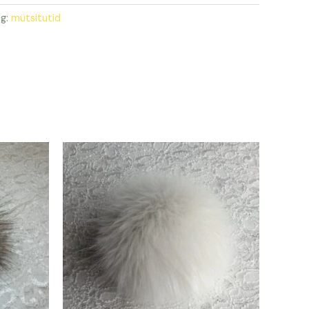
ag:
mütsitutid