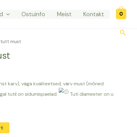
d
Ostuinfo
Meist
Kontakt
0
Searc
itutt must
ust
nst karv), väga kvaliteetsed, värv must (mõned
gal tutil on sidumispaelad.
Tuti diameeter on u
rt