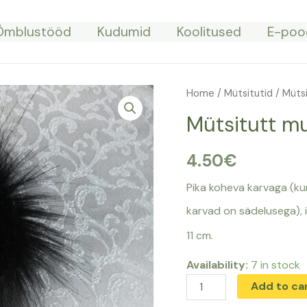
Õmblustööd
Kudumid
Koolitused
E-poo
Home
/
Mütsitutid
/ Müts
Mütsitutt m
4.50
€
Pika koheva karvaga (ku
karvad on sädelusega), i
11 cm.
Availability:
7 in stock
Mütsitutt
Add to ca
must