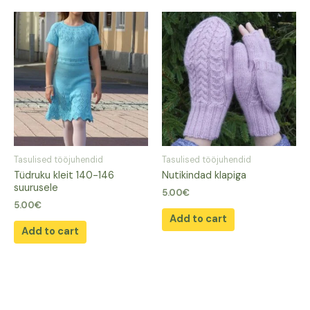
Tasulised tööjuhendid
Tasulised tööjuhendid
Tüdruku kleit 140-146
Nutikindad klapiga
suurusele
5.00
€
5.00
€
Add to cart
Add to cart