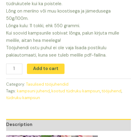
tüdrukutele kui ka poistele.
Lõng on meriino või muu koostisega ja jämedusega
50g/100m.
Lõnga kulu: 11 tokki, ehk 550 grammi.
Kui soovid kampsunile sobivat lõnga, palun kirjuta mulle
meilile, aitan hea meelega!
Tööjuhendi ostu puhul ei ole vaja lisada postikulu
pakiautomaati, kuna see tuleb meilile pdf-failina.
Laste
Add to cart
kampsun
Sügise
Category:
Tasulised tööjuhendid
kallistus
Tags:
kampsuni juhend
,
kootud tüdruku kampsun
,
tööjuhend
,
quantity
tüdruku kampsun
Description