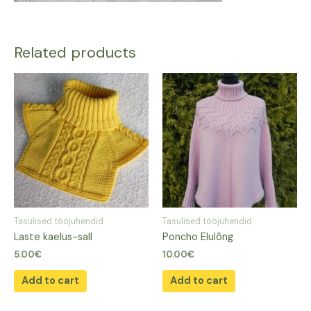
Related products
Tasulised tööjuhendid
Tasulised tööjuhendid
Laste kaelus-sall
Poncho Elulõng
5.00
€
10.00
€
Add to cart
Add to cart