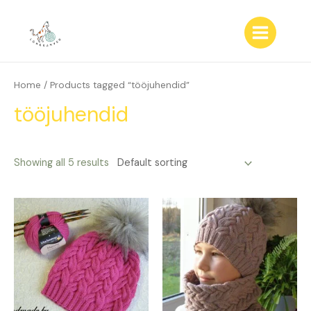
Skip
to
content
Main
Menu
Home
/ Products tagged “tööjuhendid”
tööjuhendid
Showing all 5 results