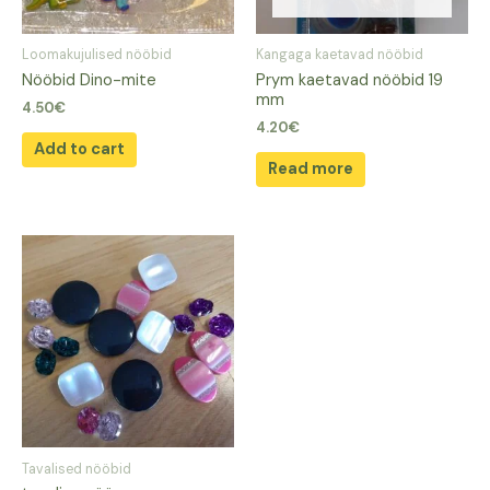
Loomakujulised nööbid
Kangaga kaetavad nööbid
Nööbid Dino-mite
Prym kaetavad nööbid 19
mm
4.50
€
4.20
€
Add to cart
Read more
Tavalised nööbid