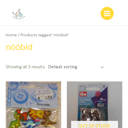
Skip
to
content
Main
Menu
Home
/ Products tagged “nööbid”
nööbid
Showing all 3 results
OUT OF STOCK