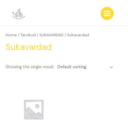
Skip
to
content
Main
Menu
Home
/
Tarvikud
/
SUKAVARDAD
/ Sukavardad
Sukavardad
Showing the single result