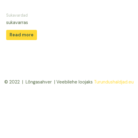
Sukavardad
sukavarras
Read more
© 2022 | Lõngasahver | Veebilehe loojaks
Turundushaldjad.eu